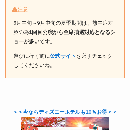
注意
6月中旬～9月中旬の夏季期間は、熱中症対
策の為
1回目公演から全席抽選対応となるシ
ョーが多い
です。
遊びに行く前に
公式サイト
を必ずチェック
してくださいね。
＞＞今ならディズニーホテルも10％お得＜＜