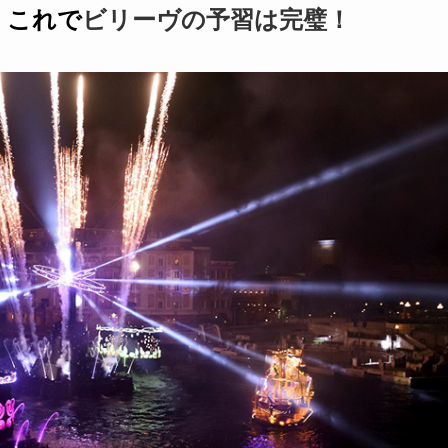
】
これで
ビリーヴの予習は完璧！