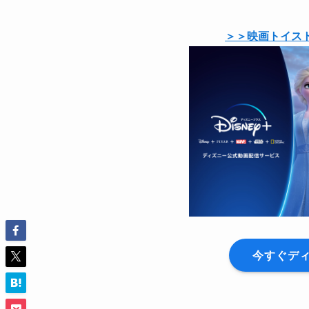
＞＞映画トイス
今すぐデ