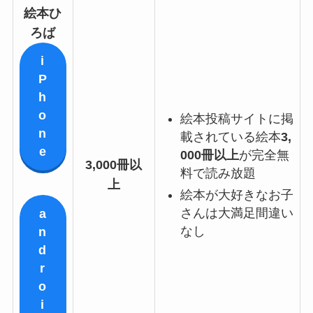
絵本ひ
ろば
i
P
h
o
絵本投稿サイトに掲
n
載されている絵本
3,
e
000冊以上
が完全無
3,000冊以
料で読み放題
上
絵本が大好きなお子
さんは大満足間違い
a
なし
n
d
r
o
i