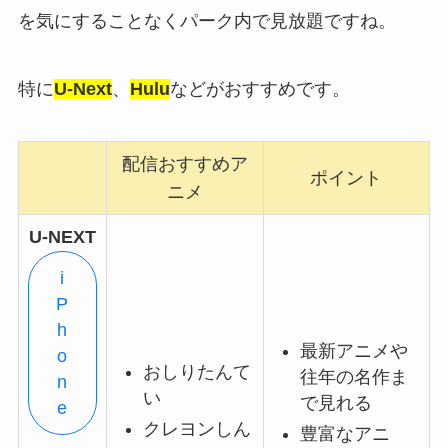
を気にすることなくパーク内で見放題ですね。
特に
U-Next
、
Hulu
などがおすすめです。
配信おすすめア
ポイント
ニメ
U-NEXT
i
P
h
最新アニメや
o
おしりたんて
往年の名作ま
n
い
で見れる
e
クレヨンしん
豊富なアニ