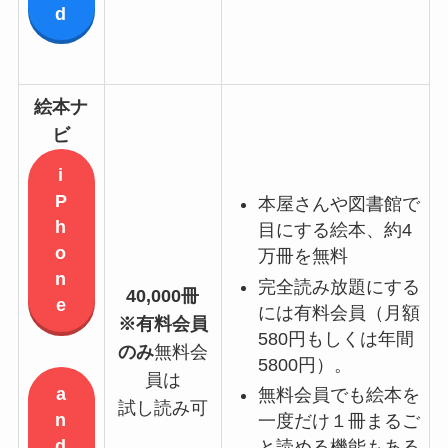
d
絵本ナ
ビ
i
P
本屋さんや図書館で
h
目にする絵本、約4
o
万冊を無料
n
完全読み放題にする
40,000冊
e
には有料会員（月額
※有料会員
580円もしくは年間
のみ
無料会
5800円）。
員は
a
無料会員でも絵本を
試し読み可
n
一度だけ１冊まるご
d
と読める機能もある