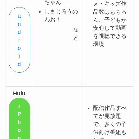
ちゃん
メ・キッズ作
しまじろうの
品数はもちろ
a
わお！
ん、子どもが
n
安心して動画
な
d
を視聴できる
ど
r
環境
o
i
d
Hulu
i
配信作品すべ
P
てが見放題
h
で、多くの子
o
供向け番組も
n