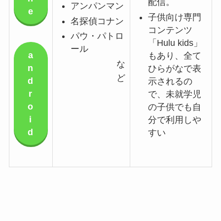
配信。
アンパンマン
e
子供向け専門
名探偵コナン
コンテンツ
パウ・パトロ
「Hulu kids」
ール
a
もあり、
全て
な
n
ひらがなで表
ど
d
示されるの
r
で、未就学児
o
の子供でも自
i
分で利用しや
d
すい