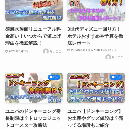
須磨水族館リニューアル料
3世代ディズニー回り方！
金高い！いつからで値上げ
ホテルおすすめや予算を徹
理由を徹底解説！
底レポート
2024年5月11日
2024年5月12日
2024年5月13日
ちょここ
ちょここ
USJ
USJ
ユニバのドンキーコング身
ユニバ【ドンキーコング】
長制限は？トロッコジェッ
お土産やグッズ値段は？売
トコースター攻略法
ってる場所もご紹介