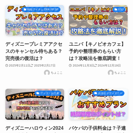
時短アイテム DPA.PP.SP
USJ
ディズニープレミアアクセ
ユニバ【キノピオカフェ】
スのキャンセル待ちある？
予約や整理券のもらい方
完売後の復活は？
は？攻略法を徹底調査！
2025年2月11日
2025年2月17日
2024年11月3日
2024年12月19日
ちょここ
ちょここ
グッズ・お土産
お泊まりディズニー
ディズニーハロウィン2024
バケパの子供料金は？子連