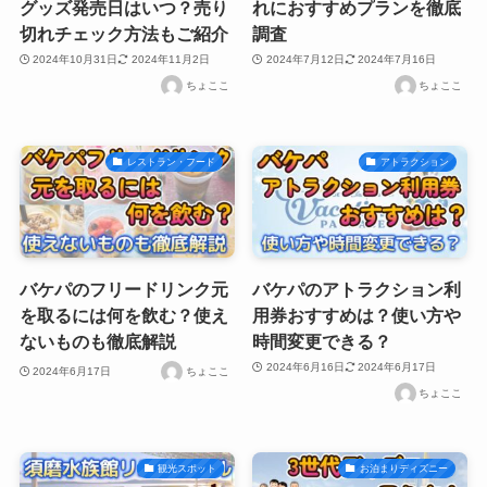
グッズ発売日はいつ？売り
れにおすすめプランを徹底
切れチェック方法もご紹介
調査
2024年10月31日
2024年11月2日
2024年7月12日
2024年7月16日
ちょここ
ちょここ
レストラン・フード
アトラクション
バケパのフリードリンク元
バケパのアトラクション利
を取るには何を飲む？使え
用券おすすめは？使い方や
ないものも徹底解説
時間変更できる？
2024年6月16日
2024年6月17日
2024年6月17日
ちょここ
ちょここ
観光スポット
お泊まりディズニー